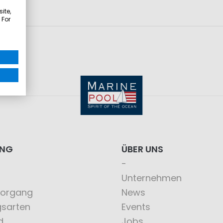
ite,
 For
ING
ÜBER UNS
Unternehmen
vorgang
News
gsarten
Events
d
Jobs