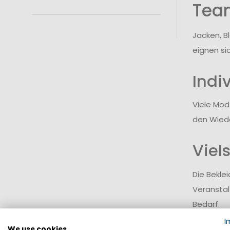
Team
Jacken, B
eignen si
Indi
Viele Mod
den Wied
Viel
Die Bekle
Veranstal
Bedarf.
I
We use cookies