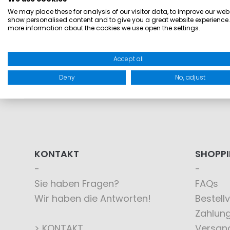
We may place these for analysis of our visitor data, to improve our webs
show personalised content and to give you a great website experience.
more information about the cookies we use open the settings.
Accept all
Deny
No, adjust
KONTAKT
SHOPP
Sie haben Fragen?
FAQs
Wir haben die Antworten!
Bestell
Zahlun
> KONTAKT
Versan