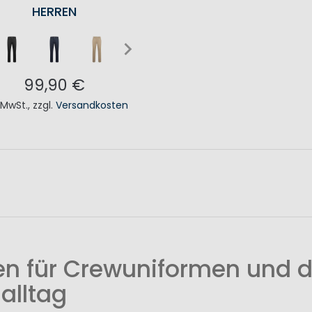
HERREN
99,90 €
. MwSt.
,
zzgl.
Versandkosten
N DEN WARENKORB
n für Crewuniformen und d
alltag