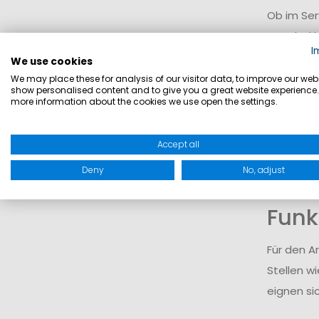
Ob im Ser
Crewbekle
I
Widerstan
We use cookies
We may place these for analysis of our visitor data, to improve our webs
show personalised content and to give you a great website experience.
Mate
more information about the cookies we use open the settings.
Zum Einsa
Accept all
unterstüt
Deny
No, adjust
Dadurch 
Funk
Für den A
Stellen wi
eignen sic