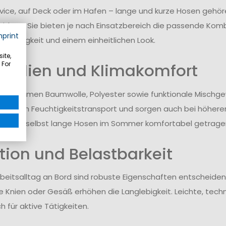
vice, auf Deck oder im Hafen – lange und kurze Hosen geh
idung. Sie bieten je nach Einsatzbereich die passende Komb
mprint
dsfähigkeit und einem einheitlichen Look.
ite,
 For
rialien und Klimakomfort
tz kommen Baumwolle, Polyester sowie funktionale Mischg
zen den Feuchtigkeitstransport und sorgen auch bei höher
können selbst lange Hosen im Sommer komfortabel getrage
tion und Belastbarkeit
rbeitsalltag an Bord sind robuste Eigenschaften entscheide
e Knien oder Gesäß erhöhen die Langlebigkeit. Leichte, techni
h für aktive Tätigkeiten.