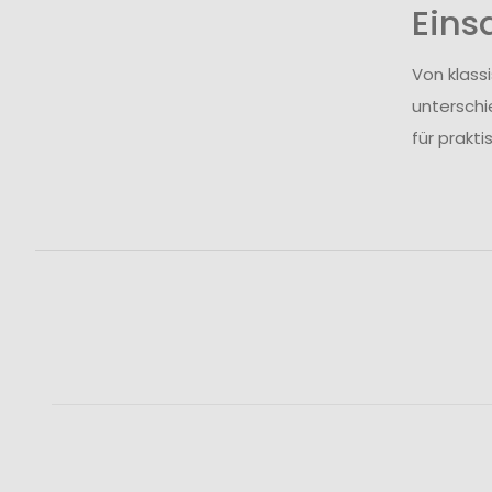
Eins
Von klass
unterschi
für prakt