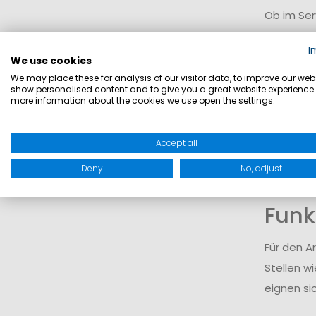
Ob im Ser
Crewbekle
I
Widerstan
We use cookies
We may place these for analysis of our visitor data, to improve our webs
show personalised content and to give you a great website experience.
Mate
more information about the cookies we use open the settings.
Zum Einsa
Accept all
unterstüt
Deny
No, adjust
Dadurch 
Funk
Für den A
Stellen wi
eignen sic