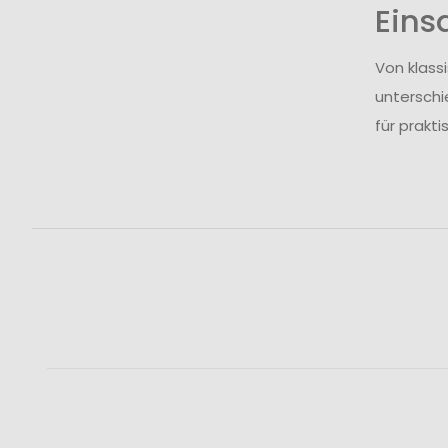
Eins
Von klass
unterschi
für prakt