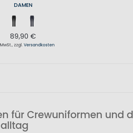
DAMEN
89,90 €
. MwSt.
,
zzgl.
Versandkosten
N DEN WARENKORB
n für Crewuniformen und d
alltag