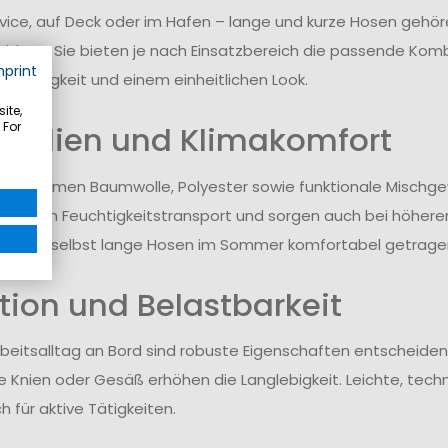
vice, auf Deck oder im Hafen – lange und kurze Hosen geh
idung. Sie bieten je nach Einsatzbereich die passende Komb
mprint
dsfähigkeit und einem einheitlichen Look.
ite,
 For
rialien und Klimakomfort
tz kommen Baumwolle, Polyester sowie funktionale Mischg
zen den Feuchtigkeitstransport und sorgen auch bei höher
können selbst lange Hosen im Sommer komfortabel getrage
tion und Belastbarkeit
rbeitsalltag an Bord sind robuste Eigenschaften entscheide
e Knien oder Gesäß erhöhen die Langlebigkeit. Leichte, techni
h für aktive Tätigkeiten.