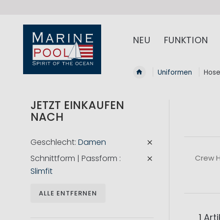
NEU
FUNKTION
Uniformen
Hos
JETZT EINKAUFEN
NACH
Geschlecht
Damen
Schnittform | Passform
Crew H
Slimfit
ALLE ENTFERNEN
1
Arti