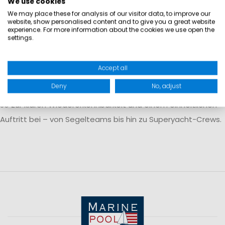
We use cookies
repräsentative Aufgaben an Bord.
We may place these for analysis of our visitor data, to improve our
website, show personalised content and to give you a great website
Einheitlicher Look und
experience. For more information about the cookies we use open the
Individualisierung
settings.
Für ein stimmiges Erscheinungsbild der Crew lassen sich T-
Accept all
Shirts und Poloshirts individuell gestalten. Sie können mit
Deny
No, adjust
Logos bedruckt, bestickt oder gepatcht werden und tragen
so zur klaren Wiedererkennbarkeit und einem einheitlichen
Auftritt bei – von Segelteams bis hin zu Superyacht-Crews.