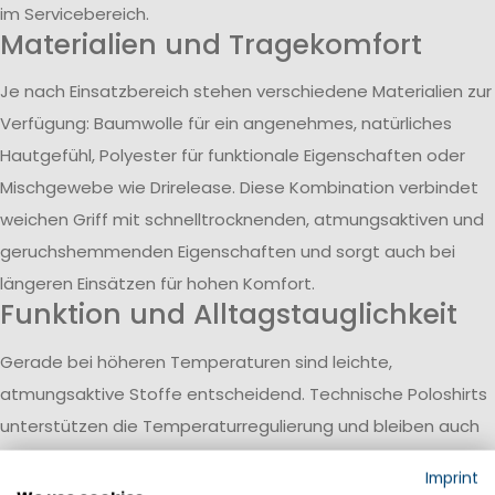
im Servicebereich.
Materialien und Tragekomfort
Je nach Einsatzbereich stehen verschiedene Materialien zur
Verfügung: Baumwolle für ein angenehmes, natürliches
Hautgefühl, Polyester für funktionale Eigenschaften oder
Mischgewebe wie Drirelease. Diese Kombination verbindet
weichen Griff mit schnelltrocknenden, atmungsaktiven und
geruchshemmenden Eigenschaften und sorgt auch bei
längeren Einsätzen für hohen Komfort.
Funktion und Alltagstauglichkeit
Gerade bei höheren Temperaturen sind leichte,
atmungsaktive Stoffe entscheidend. Technische Poloshirts
unterstützen die Temperaturregulierung und bleiben auch
bei intensiver Nutzung angenehm zu tragen. Damit eignen
Imprint
sie sich sowohl als Arbeitsbekleidung als auch für