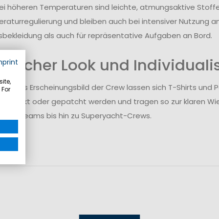
i höheren Temperaturen sind leichte, atmungsaktive Stoffe
raturregulierung und bleiben auch bei intensiver Nutzung a
tsbekleidung als auch für repräsentative Aufgaben an Bord.
eitlicher Look und Individuali
mprint
ite,
immiges Erscheinungsbild der Crew lassen sich T-Shirts und Po
 For
 bestickt oder gepatcht werden und tragen so zur klaren Wie
 Segelteams bis hin zu Superyacht-Crews.