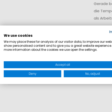
Gerade be
die Tempe
als Arbei
Einh
I
We use cookies
We may place these for analysis of our visitor data, to improve our webs
Für ein st
show personalised content and to give you a great website experience.
more information about the cookies we use open the settings.
bedruckt,
bei – von
Accept all
Deny
No, adjust