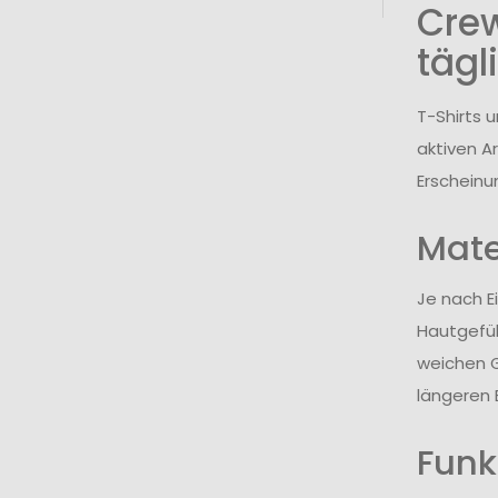
Cre
tägl
T-Shirts 
aktiven A
Erscheinu
Mate
Je nach E
Hautgefüh
weichen G
längeren 
Funk