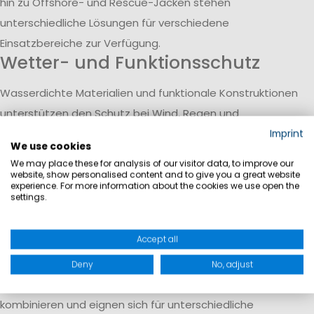
hin zu Offshore- und Rescue-Jacken stehen
unterschiedliche Lösungen für verschiedene
Einsatzbereiche zur Verfügung.
Wetter- und Funktionsschutz
Wasserdichte Materialien und funktionale Konstruktionen
unterstützen den Schutz bei Wind, Regen und
anspruchsvollen Wetterbedingungen. Gleichzeitig sorgen
Imprint
We use cookies
atmungsaktive Eigenschaften und leichte Materialien für
We may place these for analysis of our visitor data, to improve our
angenehmen Tragekomfort auch bei längeren Einsätzen.
website, show personalised content and to give you a great website
experience. For more information about the cookies we use open the
Basics für den Arbeitsalltag
settings.
Neben technischer Einsatzbekleidung umfasst das
Accept all
Sortiment auch schlichte Basics wie Hemden, Longsleeves,
Midlayer oder Softshelljacken für Damen und Herren. Die
Deny
No, adjust
funktionalen Kleidungsstücke lassen sich vielseitig
kombinieren und eignen sich für unterschiedliche