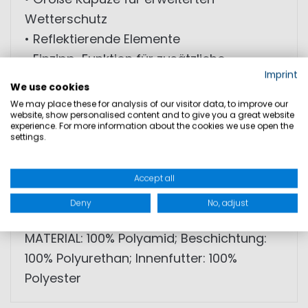
Wetterschutz
• Reflektierende Elemente
• Einzipp-Funktion für zusätzliche
Imprint
Innenjacke
We use cookies
• Optimierte Passform für hohe
We may place these for analysis of our visitor data, to improve our
website, show personalised content and to give you a great website
Bewegungsfreiheit
experience. For more information about the cookies we use open the
• Individuelle Bedruckung nachträglich
settings.
möglich
• Entwickelt für Rettungspersonal und
Accept all
Hafenbehörden
Deny
No, adjust
MATERIAL: 100% Polyamid; Beschichtung:
100% Polyurethan; Innenfutter: 100%
Polyester