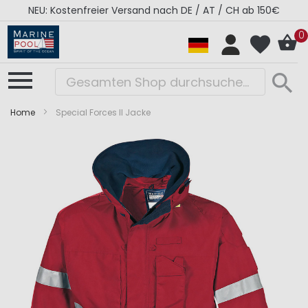
NEU: Kostenfreier Versand nach DE / AT / CH ab 150€
0
Home
Special Forces II Jacke
Zum
Zum
Ende
Anfang
der
der
Bildergalerie
Bildergalerie
springen
springen