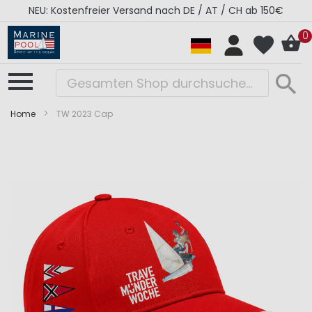
NEU: Kostenfreier Versand nach DE / AT / CH ab 150€
0
Home
TW 2023 Cap
Zum
Zum
Ende
Anfang
der
der
Bildergalerie
Bildergalerie
springen
springen