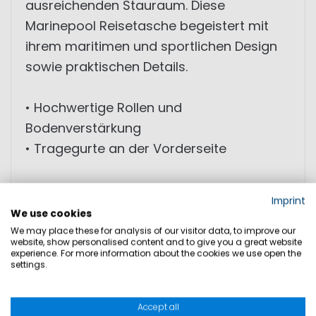
ausreichenden Stauraum. Diese
Marinepool Reisetasche begeistert mit
ihrem maritimen und sportlichen Design
sowie praktischen Details.
• Hochwertige Rollen und
Bodenverstärkung
• Tragegurte an der Vorderseite
MAßE: 75cm x 40cm x 30cm, 90L
Imprint
GEWICHT: 3,96 kg
We use cookies
We may place these for analysis of our visitor data, to improve our
website, show personalised content and to give you a great website
experience. For more information about the cookies we use open the
PRODUKTSICHERHEIT
settings.
Accept all