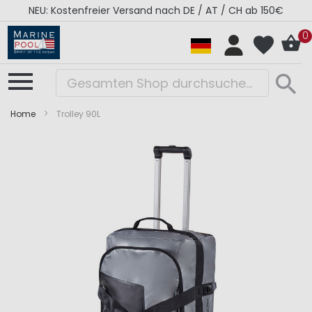
NEU: Kostenfreier Versand nach DE / AT / CH ab 150€
0
Home
Trolley 90L
Zum
Zum
Ende
Anfang
der
der
Bildergalerie
Bildergalerie
springen
springen