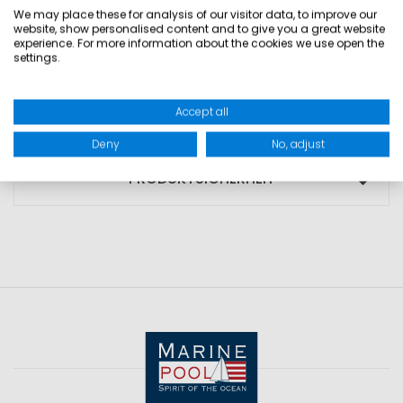
• Elastischer Strickbund
We may place these for analysis of our visitor data, to improve our
website, show personalised content and to give you a great website
• Reißverschluss mit Logo-Zipper
experience. For more information about the cookies we use open the
• Moderner Strick-Stehkragen
settings.
Accept all
GRÖSSEN
Deny
No, adjust
PRODUKTSICHERHEIT