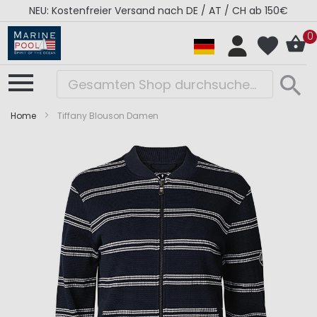
NEU: Kostenfreier Versand nach DE / AT / CH ab 150€
0
Home
Tiffany Blouson Damen
Zum
Zum
Ende
Anfang
der
der
Bildergalerie
Bildergalerie
springen
springen