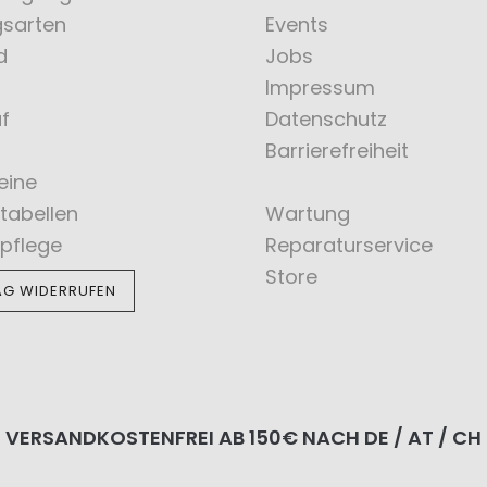
gsarten
Events
d
Jobs
Impressum
f
Datenschutz
Barrierefreiheit
eine
tabellen
Wartung
pflege
Reparaturservice
Store
AG WIDERRUFEN
VERSANDKOSTENFREI AB 150€ NACH DE / AT / CH