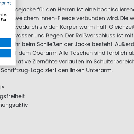
mprint
leecejacke für den Herren ist eine hochisolierend
ite,
e und weichem Innen-Fleece verbunden wird. Die 
 For
nd wodurch sie den Körper warm hält. Gleichzeit
pritzwasser und Regen. Der Reißverschluss ist mit 
sgefahr beim Schließen der Jacke besteht. Außerde
che auf dem Oberarm. Alle Taschen sind farblich 
Dekorative Ziernähte verlaufen im Schulterbereich
Schriftzug-Logo ziert den linken Unterarm.
l®
gsfreiheit
mungsaktiv