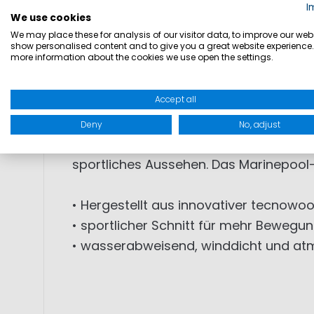
I
We use cookies
PRODUKTINFORMATIONEN: Die Tech Wool F
We may place these for analysis of our visitor data, to improve our webs
Woll-Mischung die mit einer Membran
show personalised content and to give you a great website experience.
more information about the cookies we use open the settings.
Membrane schützt vor auskühlendem Wi
bietet die Membrane auch Schutz vor S
Accept all
ausgestattet, sodass keine Verletzung
Eingriffstaschen und eine weitere Tas
Deny
No, adjust
Reißverschlüssen geschlossen werden. 
sportliches Aussehen. Das Marinepool-
• Hergestellt aus innovativer tecnowoo
• sportlicher Schnitt für mehr Bewegun
• wasserabweisend, winddicht und at