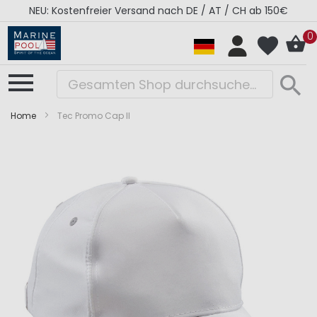
NEU: Kostenfreier Versand nach DE / AT / CH ab 150€
0
Home
Tec Promo Cap II
Zum
Zum
Ende
Anfang
der
der
Bildergalerie
Bildergalerie
springen
springen