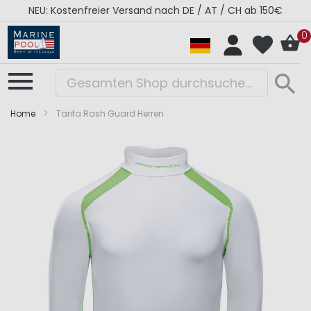
NEU: Kostenfreier Versand nach DE / AT / CH ab 150€
0
Home
Tarifa Rash Guard Herren
Zum
Zum
Ende
Anfang
der
der
Bildergalerie
Bildergalerie
springen
springen