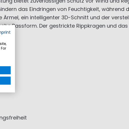
tung bietet zuverlässigen Schutz vor Wind und Re
hindern das Eindringen von Feuchtigkeit, während 
Ärmel, ein intelligenter 3D-Schnitt und der verste
che Passform. Der gestrickte Rippkragen und das
mprint
ite,
 For
gsfreiheit