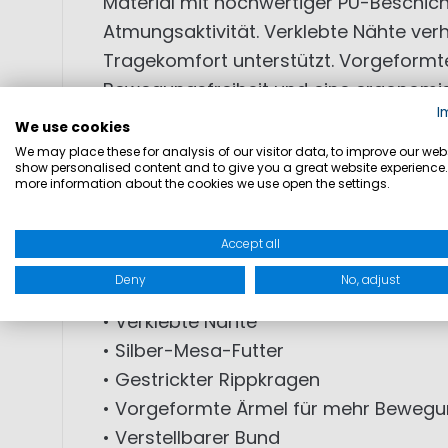
Material mit hochwertiger PU-Beschich
Atmungsaktivität. Verklebte Nähte ver
Tragekomfort unterstützt. Vorgeformte 
Bewegungsfreiheit und eine ergonomis
I
runden die funktionelle Jacke ab.
We use cookies
We may place these for analysis of our visitor data, to improve our webs
show personalised content and to give you a great website experience.
• Multifunktionelles 2-Lagen-Material
more information about the cookies we use open the settings.
• Wasserdicht (WP 10.000 mm)
• Atmungsaktiv (MVP 6.000 g/m²/24h)
Accept all
• Winddicht
Deny
No, adjust
• Hochwertige PU-Beschichtung
• Verklebte Nähte
• Silber-Mesa-Futter
• Gestrickter Rippkragen
• Vorgeformte Ärmel für mehr Bewegun
• Verstellbarer Bund