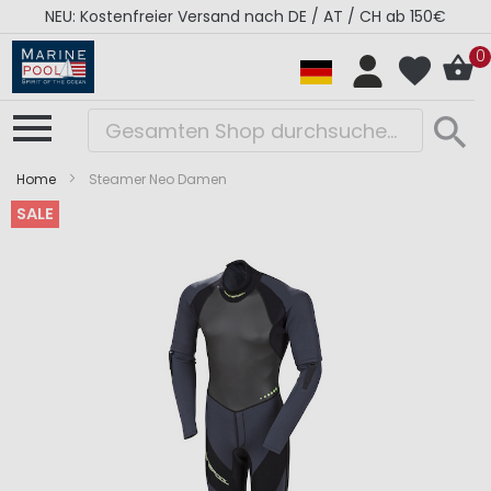
NEU: Kostenfreier Versand nach DE / AT / CH ab 150€
0
Home
Steamer Neo Damen
SALE
Zum
Zum
Ende
Anfang
der
der
Bildergalerie
Bildergalerie
springen
springen