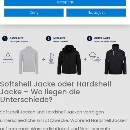
Accept all
genug für aktive Phasen an Bord. Durch das flexible
Deny
No, adjust
Layering-System kann die Bekleidung individuell an Wetter,
Temperatur und Aktivitätsniveau angepasst werden.
Softshell Jacke oder Hardshell
Jacke – Wo liegen die
Unterschiede?
Softshell Jacken und Hardshell Jacken verfolgen
unterschiedliche Einsatzzwecke. Während Hardshell Jacken
auf maximale Wasserdichtigkeit und Wetterschutz