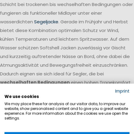
Schicht bei trockenen bis wechselhaften Bedingungen oder
fungieren als funktioneller Midlayer unter einer
wasserdichten
Segeljacke
. Gerade im Frühjahr und Herbst
bietet diese Kombination optimalen Schutz vor Wind,
kühlen Temperaturen und leichtem Spritzwasser. Auf dem
Wasser schützen Softshell Jacken zuverlässig vor Gischt
und kurzzeitig auftretender Nässe an Bord, ohne dabei die
Atmungsaktivität und Bewegungsfreiheit einzuschränken.
Dadurch eignen sie sich ideal für Segler, die bei
wechselhaften Bedingungen
einen hohen Tragekomfort
und flexiblen Wetterschutz suchen.
Imprint
We use cookies
Auf Nordsee, Ostsee oder in Küstenrevieren sind Softshell
We may place these for analysis of our visitor data, to improve our
website, show personalised content and to give you a great website
Jacken besonders bei Temperaturen zwischen 5 und 15
experience. For more information about the cookies we use open the
settings.
Grad beliebt. Sie bieten ausreichend Wärme für kühle
Morgenstunden und bleiben gleichzeitig atmungsaktiv