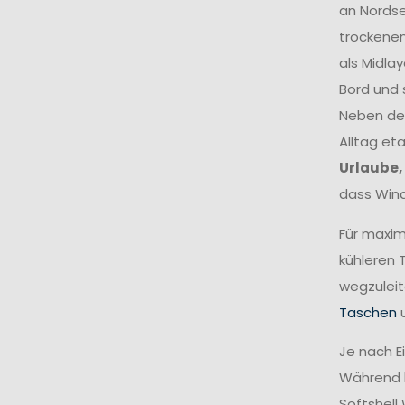
an Nordse
trockenen
als Midlay
Bord und 
Neben dem
Alltag eta
Urlaube,
dass Wind
Für maxim
kühleren 
wegzuleit
Taschen
Je nach E
Während k
Softshell