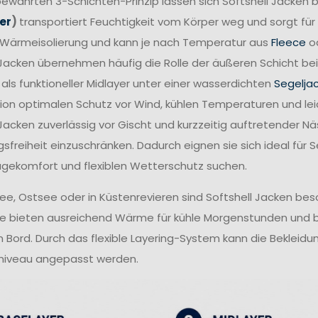
ewährten 3-Schichten-Prinzip lassen sich Softshell Jacken b
er
)
transportiert Feuchtigkeit vom Körper weg und sorgt fü
 Wärmeisolierung und kann je nach Temperatur aus
Fleece
od
 Jacken übernehmen häufig die Rolle der äußeren Schicht b
 als funktioneller Midlayer unter einer wasserdichten
Segelja
on optimalen Schutz vor Wind, kühlen Temperaturen und le
 Jacken zuverlässig vor Gischt und kurzzeitig auftretender N
freiheit einzuschränken. Dadurch eignen sie sich ideal für Se
gekomfort und flexiblen Wetterschutz suchen.
ee, Ostsee oder in Küstenrevieren sind Softshell Jacken be
Sie bieten ausreichend Wärme für kühle Morgenstunden und b
 Bord. Durch das flexible Layering-System kann die Bekleidu
sniveau angepasst werden.