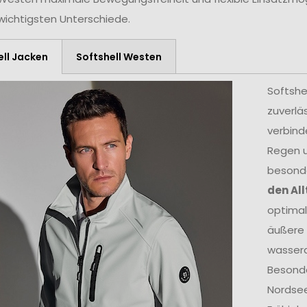
 wichtigsten Unterschiede.
ell Jacken
Softshell Westen
Softshel
zuverlä
verbind
Regen u
besond
den All
optimal
äußere 
wasserd
Besonde
Nordse