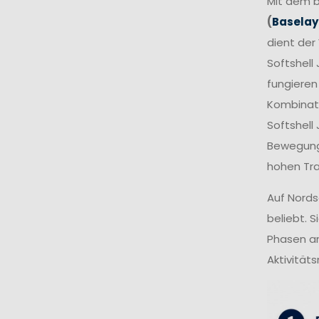
Mit dem b
(
Baselay
dient der
Softshell
fungieren
Kombinati
Softshell
Bewegungs
hohen Tra
Auf Nords
beliebt. 
Phasen an
Aktivität