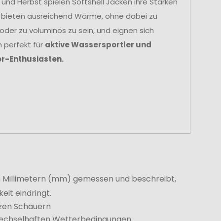
r und Herbst spielen Softshell Jacken ihre Stärken
e bieten ausreichend Wärme, ohne dabei zu
oder zu voluminös zu sein, und eignen sich
 perfekt für
aktive Wassersportler und
r-Enthusiasten.
d in Millimetern (mm) gemessen und beschreibt,
it eindringt.
rzen Schauern
 wechselhaften Wetterbedingungen