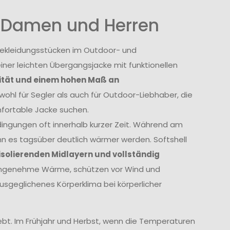
r Damen und Herren
 Bekleidungsstücken im Outdoor- und
einer leichten Übergangsjacke mit funktionellen
ität und einem hohen Maß an
wohl für Segler als auch für Outdoor-Liebhaber, die
mfortable Jacke suchen.
ngungen oft innerhalb kurzer Zeit. Während am
n es tagsüber deutlich wärmer werden. Softshell
isolierenden Midlayern und vollständig
 angenehme Wärme, schützen vor Wind und
usgeglichenes Körperklima bei körperlicher
ebt. Im Frühjahr und Herbst, wenn die Temperaturen