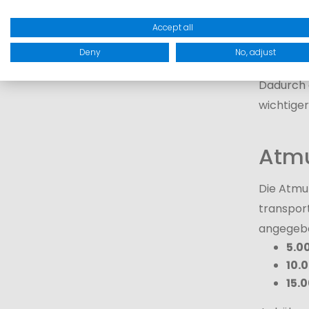
10.
Accept all
Bei Softs
Deny
No, adjust
Vordergr
Dadurch e
wichtiger
Atmu
Die Atmu
transpor
angegeb
5.0
10.
15.