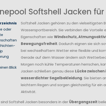
nepool Softshell Jacken fü
Softshell Jacken gehören zu den vielseitigsten
rzeichnis
e oder
Wassersportbereich. Sie verbinden die Vorteile 
te
Eigenschaften wie
Windschutz, Atmungsaktiv
nschaften
Bewegungsfreiheit
. Dadurch eignen sie sich so
hichten-
bei wechselhaftem Wetter eine flexible und ko
ip
hrung
Gerade auf dem Wasser ändern sich Wetterbedi
Morgen noch kühle Temperaturen herrschen, kan
einen Blick
Jacken schließen genau diese
Lücke zwischen 
wasserdichter Segelbekleidung
. Sie bieten
leichtem Regen und sorgen gleichzeitig für ein a
Aktivität.
r sind Softshell Jacken besonders in der
Übergangszeit
beli