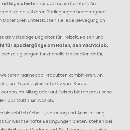
rad liegen, bieten sie optimalen Komfort. An
hrend sie bei kühleren Bedingungen hervorragend
en Materialien unterstützen sie jede Bewegung an
s vielseitige Begleiter für Freizeit, Reisen und
hl für Spaziergänge am Hafen, den Yachtclub,
leichzeitig sorgen funktionelle Materialien dafür,
 weiteren Marinepool Produkten kombinieren. An
icht, um Feuchtigkeit effektiv vom Körper
werden. Im Alltag oder auf Reisen bieten praktische
en das Outfit sinnvoll ab.
 hinsichtlich Schnitt, Isolierung und Ausstattung.
z für wechselhafte Bedingungen bieten, stehen bei
lichkeiten im Vordergrund. Die folgende Übersicht