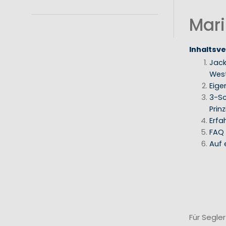
Mari
Inhaltsve
Jack
Wes
Eige
3-Sc
Prinz
Erfa
FAQ
Auf 
Für Segle