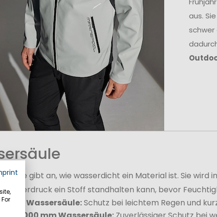
Frühjah
aus. Si
schwer 
dadurch
Outdoo
ersäule
mprint
rsäule gibt an, wie wasserdicht ein Material ist. Sie wir
asserdruck ein Stoff standhalten kann, bevor Feuchtigke
ite,
 For
00 mm Wassersäule:
Schutz bei leichtem Regen und ku
00–10.000 mm Wassersäule:
Zuverlässiger Schutz bei