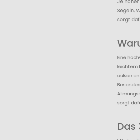
Je höher
Segeln, 
sorgt da
Waru
Eine hoch
leichtem 
außen en
Besonders
Atmungsak
sorgt daf
Das 