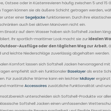
e, Ostsee oder in Küstenrevieren häufig zwischen 5 und 15 G
 Tagen können sie als äußere Schicht getragen werden, wä
er unter einer
Segeljacke
funktionieren. Durch ihre elastisch
schränken auch bei aktiven Manövern nicht ein.
 Einsatz auf dem Wasser haben sich Softshell Jacken längst al
bliert. Ihr sportlich-maritimer Look macht sie zur
idealen Wa
 Outdoor-Ausflüge oder den täglichen Weg zur Arbeit.
G
 und leichte Niederschläge zuverlässig abgehalten werden.
alen Komfort lassen sich Softshell Jacken hervorragend mit
Tagen empfiehlt sich ein funktionaler
Baselayer
als erste Sch
en. Für zusätzliche Wärme kann ein leichter
Midlayer
ergänzt 
und maritime
Accessoires
zusätzliche Funktionalität und rund
insatzbereich unterscheiden sich Softshell-Produkte vor allem
lassische Softshell Jacken einen umfassenden Wetterschut
 Westen maximale Bewegungsfreiheit und flexible Einsatzmög