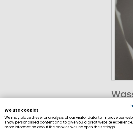
Wass
I
Die Wasse
We use cookies
welchem W
We may place these for analysis of our visitor data, to improve our webs
show personalised content and to give you a great website experience.
5.0
more information about the cookies we use open the settings.
8.0