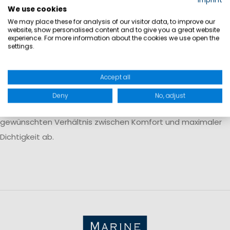
We use cookies
Bedingungen unterstützt.
Manschetten und Tragekomfort
We may place these for analysis of our visitor data, to improve our
website, show personalised content and to give you a great website
experience. For more information about the cookies we use open the
settings.
Je nach Ausführung kommen unterschiedliche Manschetten
zum Einsatz. Neoprenmanschetten bieten einen
angenehmen Sitz an Hals und Handgelenken, während
Accept all
Latexmanschetten stärker abdichten und das Eindringen
Deny
No, adjust
von Wasser weiter reduzieren können. Die Wahl hängt vom
gewünschten Verhältnis zwischen Komfort und maximaler
Dichtigkeit ab.