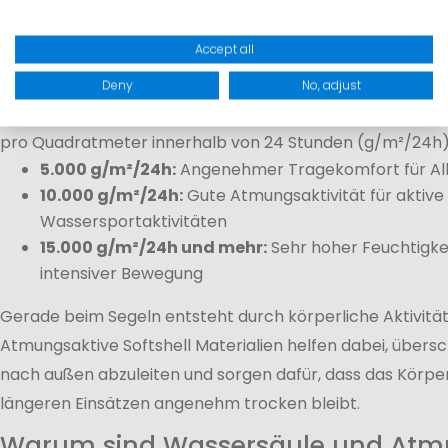
Atmungsaktivität
Accept all
Neben dem Wetterschutz gehört die Atmungsaktivität zu
Eigenschaften einer Softshell Jacke. Sie beschreibt, wie
Deny
No, adjust
und Körperfeuchtigkeit nach außen transportiert werde
pro Quadratmeter innerhalb von 24 Stunden (g/m²/24h
5.000 g/m²/24h:
Angenehmer Tragekomfort für Allt
10.000 g/m²/24h:
Gute Atmungsaktivität für aktiv
Wassersportaktivitäten
15.000 g/m²/24h und mehr:
Sehr hoher Feuchtigke
intensiver Bewegung
Gerade beim Segeln entsteht durch körperliche Aktivitä
Atmungsaktive Softshell Materialien helfen dabei, übersc
nach außen abzuleiten und sorgen dafür, dass das Körpe
längeren Einsätzen angenehm trocken bleibt.
Warum sind Wassersäule und Atmu