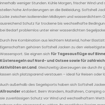
innerhalb weniger Stunden. Kühle Morgen, frischer Wind un
stellen hohe Anforderungen an die Bekleidung. Softshell Jac
Lücke zwischen isolierenden Midlayern und wasserdichtem Öl
ausreichend Schutz für trockene bis wechselhafte Bedingun
bei Bedarf problemlos unter einer wasserdichten Segeljacke
Durch ihre Kombination aus leichtem Material, hoher Elastizi
Eigenschaften gehören Softshell Jacken zu den vielseitigst
Wassersport. Sie eignen sich
für Tagesausflüge auf Binn
Küstensegeln auf Nord- und Ostsee sowie für zahlreic
Aktivitäten an Land
. Gleichzeitig überzeugen sie durch ihr
lassen sich platzsparend verstauen – ideal für Reisen oder 
Auch außerhalb des Segelsports haben sich Softshell Jacke
Allrounder
etabliert. Beim Wandern, Radfahren, Camping o
sie zuverlässigen Schutz vor Wind und wechselhaftem Wett
schwer oder einengend zu wirken. Ihr sportliches Design mac