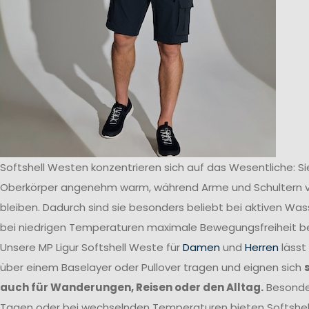
Softshell Westen konzentrieren sich auf das Wesentliche: Si
Oberkörper angenehm warm, während Arme und Schultern v
bleiben. Dadurch sind sie besonders beliebt bei aktiven Was
bei niedrigen Temperaturen maximale Bewegungsfreiheit b
Unsere MP Ligur Softshell Weste für
Damen
und
Herren
lässt
über einem Baselayer oder Pullover tragen und eignen sich
auch für Wanderungen, Reisen oder den Alltag.
Besonde
Tagen oder bei wechselnden Temperaturen bieten Softshell