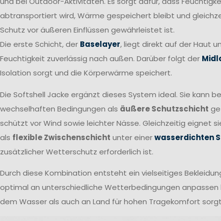
und bei Outdoor-Aktivitäten. Es sorgt dafür, dass Feuchtigkei
abtransportiert wird, Wärme gespeichert bleibt und gleichzei
Schutz vor äußeren Einflüssen gewährleistet ist.
Die erste Schicht, der
Baselayer
, liegt direkt auf der Haut u
Feuchtigkeit zuverlässig nach außen. Darüber folgt der
Midl
Isolation sorgt und die Körperwärme speichert.
Die Softshell Jacke ergänzt dieses System ideal. Sie kann be
wechselhaften Bedingungen als
äußere Schutzschicht
ge
schützt vor Wind sowie leichter Nässe. Gleichzeitig eignet s
als
flexible Zwischenschicht
unter einer
wasserdichten S
zusätzlicher Wetterschutz erforderlich ist.
Durch diese Kombination entsteht ein vielseitiges Bekleidu
optimal an unterschiedliche Wetterbedingungen anpassen l
dem Wasser als auch an Land für hohen Tragekomfort sorgt