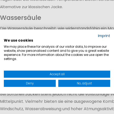
Alternative zur klassischen Jacke.
Wassersäule
Die Wassersäule beschreibt, wie widerstandsfähig ein M
eindringendem Wasser ist. Sie wird in Millimetern (mm) 
Imprint
We use cookies
welchem Wasserdruck ein Stoff standhalten kann.
We may place these for analysis of our visitor data, to improve our
5.000 mm Wassersäule:
Schutz bei leichtem Rege
website, show personalised content and to give you a great website
experience. For more information about the cookies we use open the
Schauern
settings.
8.000–10.000 mm Wassersäule:
Zuverlässiger Sch
wechselhaftem Wetter
Accept all
10.000 mm und mehr:
Erhöhter Wetterschutz für l
im Freien
Deny
No, adjust
Bei Softshell Jacken steht jedoch nicht die vollständige 
Mittelpunkt. Vielmehr bieten sie eine ausgewogene Komb
Windschutz, Wasserabweisung und hoher Atmungsaktivitä