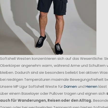
Softshell Westen konzentrieren sich auf das Wesentliche: Si
Oberkörper angenehm warm, während Arme und Schultern v
bleiben. Dadurch sind sie besonders beliebt bei aktiven Was
bei niedrigen Temperaturen maximale Bewegungsfreiheit b
Unsere MP Ligur Softshell Weste für
Damen
und
Herren
lässt
über einem Baselayer oder Pullover tragen und eignen sich
auch für Wanderungen, Reisen oder den Alltag.
Besonde
Tagen oder bei wechselnden Temperaturen bieten Softshell