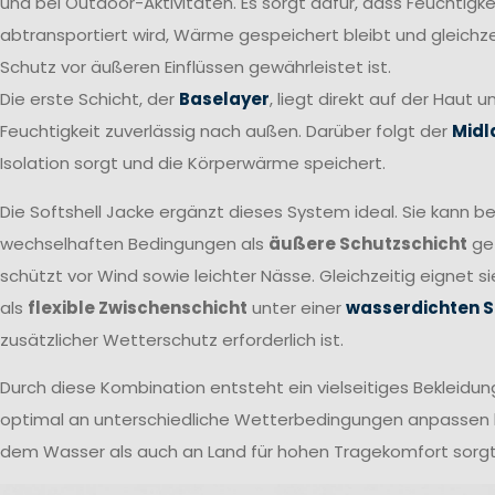
und bei Outdoor-Aktivitäten. Es sorgt dafür, dass Feuchtigkei
abtransportiert wird, Wärme gespeichert bleibt und gleichzei
Schutz vor äußeren Einflüssen gewährleistet ist.
Die erste Schicht, der
Baselayer
, liegt direkt auf der Haut u
Feuchtigkeit zuverlässig nach außen. Darüber folgt der
Midl
Isolation sorgt und die Körperwärme speichert.
Die Softshell Jacke ergänzt dieses System ideal. Sie kann be
wechselhaften Bedingungen als
äußere Schutzschicht
ge
schützt vor Wind sowie leichter Nässe. Gleichzeitig eignet s
als
flexible Zwischenschicht
unter einer
wasserdichten S
zusätzlicher Wetterschutz erforderlich ist.
Durch diese Kombination entsteht ein vielseitiges Bekleidu
optimal an unterschiedliche Wetterbedingungen anpassen l
dem Wasser als auch an Land für hohen Tragekomfort sorgt