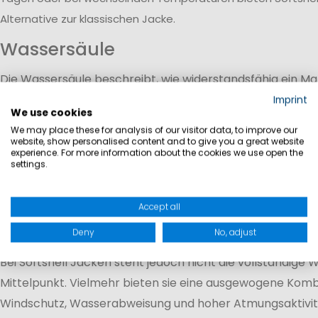
Alternative zur klassischen Jacke.
Wassersäule
Die Wassersäule beschreibt, wie widerstandsfähig ein M
eindringendem Wasser ist. Sie wird in Millimetern (mm) 
Imprint
We use cookies
welchem Wasserdruck ein Stoff standhalten kann.
We may place these for analysis of our visitor data, to improve our
5.000 mm Wassersäule:
Schutz bei leichtem Rege
website, show personalised content and to give you a great website
experience. For more information about the cookies we use open the
Schauern
settings.
8.000–10.000 mm Wassersäule:
Zuverlässiger Sch
wechselhaftem Wetter
Accept all
10.000 mm und mehr:
Erhöhter Wetterschutz für l
im Freien
Deny
No, adjust
Bei Softshell Jacken steht jedoch nicht die vollständige 
Mittelpunkt. Vielmehr bieten sie eine ausgewogene Komb
Windschutz, Wasserabweisung und hoher Atmungsaktivitä