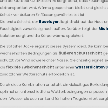
und bei Outdoor-Aktivitäten. Es sorgt dafür, dass Feuchtigkei
abtransportiert wird, Wärme gespeichert bleibt und gleichzei
Schutz vor äußeren Einflüssen gewährleistet ist.
Die erste Schicht, der
Baselayer
, liegt direkt auf der Haut u
Feuchtigkeit zuverlässig nach außen. Darüber folgt der
Midl
Isolation sorgt und die Körperwärme speichert.
Die Softshell Jacke ergänzt dieses System ideal. Sie kann be
wechselhaften Bedingungen als
äußere Schutzschicht
ge
schützt vor Wind sowie leichter Nässe. Gleichzeitig eignet s
als
flexible Zwischenschicht
unter einer
wasserdichten S
zusätzlicher Wetterschutz erforderlich ist.
Durch diese Kombination entsteht ein vielseitiges Bekleidu
optimal an unterschiedliche Wetterbedingungen anpassen l
dem Wasser als auch an Land für hohen Tragekomfort sorgt