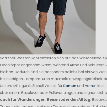
Softshell Westen konzentrieren sich auf das Wesentliche: Si
Oberkörper angenehm warm, während Arme und Schultern v
bleiben. Dadurch sind sie besonders beliebt bei aktiven Was
bei niedrigen Temperaturen maximale Bewegungsfreiheit b
Unsere MP Ligur Softshell Weste für
Damen
und
Herren
lässt
über einem Baselayer oder Pullover tragen und eignen sich
auch für Wanderungen, Reisen oder den Alltag.
Besonde
Tagen oder bei wechselnden Temperaturen bieten Softshell