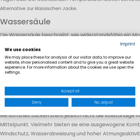
Alternative zur klassischen Jacke.
Wassersäule
Die Wassersäule beschreibt, wie widerstandsfähig ein M
eindringendem Wasser ist. Sie wird in Millimetern (mm) 
Imprint
We use cookies
welchem Wasserdruck ein Stoff standhalten kann.
We may place these for analysis of our visitor data, to improve our
5.000 mm Wassersäule:
Schutz bei leichtem Rege
website, show personalised content and to give you a great website
experience. For more information about the cookies we use open the
Schauern
settings.
8.000–10.000 mm Wassersäule:
Zuverlässiger Sch
wechselhaftem Wetter
Accept all
10.000 mm und mehr:
Erhöhter Wetterschutz für l
im Freien
Deny
No, adjust
Bei Softshell Jacken steht jedoch nicht die vollständige 
Mittelpunkt. Vielmehr bieten sie eine ausgewogene Komb
Windschutz, Wasserabweisung und hoher Atmungsaktivitä