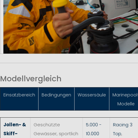
Modellvergleich
Einsatzbereich
Bedingungen
Wassersäule
Marinepool
Modelle
Jollen- &
Geschützte
5.000 -
Racing 3
Skiff-
Gewässer, sportlich
10.000
Top
,