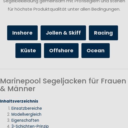
Segelbekleidung gemeinsam mit Profiseglern und stehen
für höchste Produktqualität unter allen Bedingungen.
Inshore
Jollen & Skiff
Racing
Küste
Offshore
Ocean
Marinepool Segeljacken für Frauen
& Männer
Inhaltsverzeichnis
Einsatzbereiche
Modellvergleich
Eigenschaften
3-Schichten-Prinzip