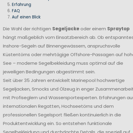
Erfahrung
FAQ
Auf einen Blick
Die Wahl der richtigen
Segeljacke
oder einem
Spraytop
hängt maßgeblich vom Einsatzbereich ab. Ob entspannte
Inshore-Segeln auf Binnengewässern, anspruchsvolle
Küstentörns oder mehrtägige Offshore-Passagen auf hoh
See – moderne Segelbekleidung muss optimal auf die
jeweiligen Bedingungen abgestimmt sein.
Seit über 35 Jahren entwickelt Marinepool hochwertige
Segeljacken, Smocks und Ölzeug in enger Zusammenarbei
mit Profiseglern und Wassersportexperten. Erfahrungen au
internationalen Regatten, Hochseetörns und dem
professionellen Segelsport fließen kontinuierlich in die
Produktentwicklung ein. So entstehen funktionale
Segelbekleidung und durchdachte Details, die speziell auf