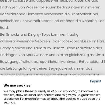
Reißverschlüsse und doppelte Ärmelabschlüsse, die das
Eindringen von Wasser bei rauen Bedingungen minimieren.
Reflektierende Elemente verbessern die Sichtbarkeit bei
schlechten Lichtverhältnissen und erhöhen die Sicherheit an
Bord.
Bei Smocks und Dinghy-Tops kommen häufig
wasserabweisende Neopren- oder Latexabschlüsse an Hals
Handgelenken und Taille zum Einsatz. Diese reduzieren das
Eindringen von Spritzwasser und bieten gleichzeitig maxima
Bewegungsfreiheit bei sportlichen Manövern. Entscheidend f
die Leistungsfähigkeit einer Segeljacke ist immer das
Zusammenspiel aus Wasserdichtigkeit, Atmungsaktivität,
Imprint
Robustheit und einer auf den jeweiligen Einsatzbereich
We use cookies
abgestimmten Ausstattung.
We may place these for analysis of our visitor data, to improve our
website, show personalised content and to give you a great website
Wasserdichtigkeit
experience. For more information about the cookies we use open the
settings.