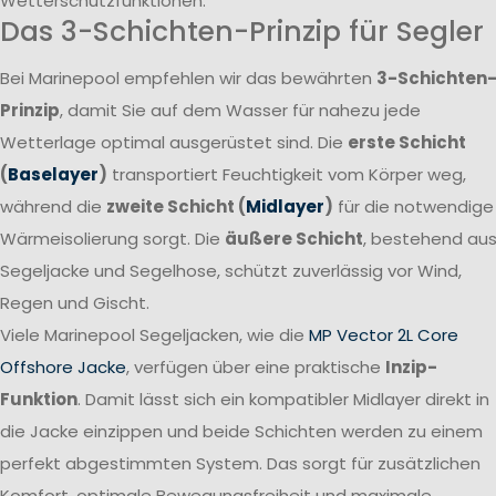
Wetterschutzfunktionen.
Das 3-Schichten-Prinzip für Segler
Bei Marinepool empfehlen wir das bewährten
3-Schichten
Prinzip
, damit Sie auf dem Wasser für nahezu jede
Wetterlage optimal ausgerüstet sind. Die
erste Schicht
(
Baselayer
)
transportiert Feuchtigkeit vom Körper weg,
während die
zweite Schicht (
Midlayer
)
für die notwendige
Wärmeisolierung sorgt. Die
äußere Schicht
, bestehend au
Segeljacke und Segelhose, schützt zuverlässig vor Wind,
Regen und Gischt.
Viele Marinepool Segeljacken, wie die
MP Vector 2L Core
Offshore Jacke
, verfügen über eine praktische
Inzip-
Funktion
. Damit lässt sich ein kompatibler Midlayer direkt in
die Jacke einzippen und beide Schichten werden zu einem
perfekt abgestimmten System. Das sorgt für zusätzlichen
Komfort, optimale Bewegungsfreiheit und maximale