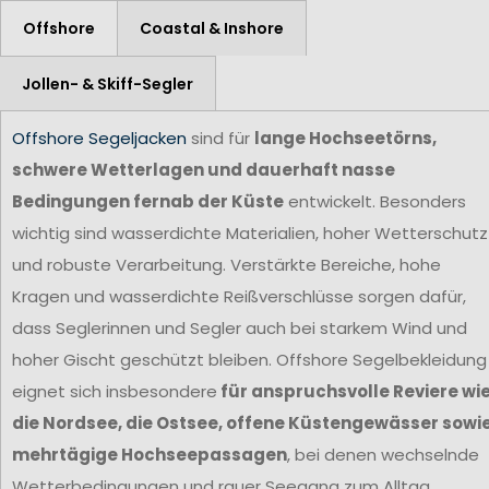
Offshore
Coastal & Inshore
Jollen- & Skiff-Segler
Offshore Segeljacken
sind für
lange Hochseetörns,
schwere Wetterlagen und dauerhaft nasse
Bedingungen fernab der Küste
entwickelt. Besonders
wichtig sind wasserdichte Materialien, hoher Wetterschutz
und robuste Verarbeitung. Verstärkte Bereiche, hohe
Kragen und wasserdichte Reißverschlüsse sorgen dafür,
dass Seglerinnen und Segler auch bei starkem Wind und
hoher Gischt geschützt bleiben. Offshore Segelbekleidung
eignet sich insbesondere
für anspruchsvolle Reviere wi
die Nordsee, die Ostsee, offene Küstengewässer sowi
mehrtägige Hochseepassagen
, bei denen wechselnde
Wetterbedingungen und rauer Seegang zum Alltag