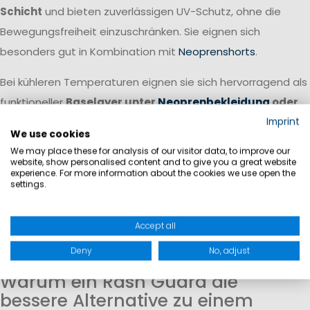
Schicht
und bieten zuverlässigen UV-Schutz, ohne die
Bewegungsfreiheit einzuschränken. Sie eignen sich
besonders gut in Kombination mit
Neoprenshorts
.
Bei kühleren Temperaturen eignen sie sich hervorragend als
funktioneller
Baselayer unter
Neoprenbekleidung
oder
weiterer Segelbekleidung
. Sie transportieren Feuchtigkeit
Imprint
We use cookies
von der Haut weg, sorgen für ein angenehmes Körperklima
We may place these for analysis of our visitor data, to improve our
und erhöhen gleichzeitig den Tragekomfort unter enger
website, show personalised content and to give you a great website
experience. For more information about the cookies we use open the
anliegender Bekleidung.
settings.
Für ein komplettes Bekleidungssystem empfehlen wir Ihnen
Accept all
dazu noch
Neoprenschuhe
, eine
Schwimmweste
so wie
Deny
No, adjust
passende
wasserdichte Taschen
.
Warum ein Rash Guard die
bessere Alternative zu einem