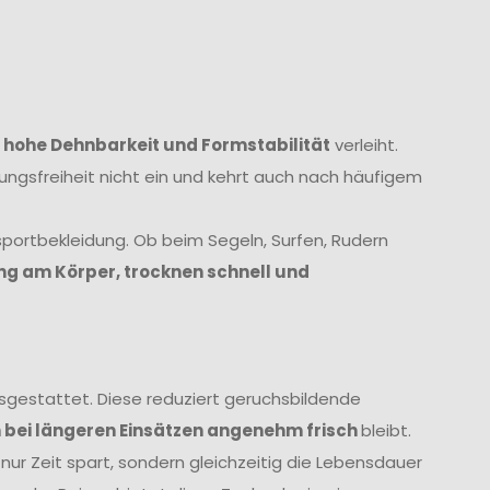
e
hohe Dehnbarkeit und Formstabilität
verleiht.
ungsfreiheit nicht ein und kehrt auch nach häufigem
sportbekleidung. Ob beim Segeln, Surfen, Rudern
ng am Körper, trocknen schnell und
sgestattet. Diese reduziert geruchsbildende
 bei längeren Einsätzen angenehm frisch
bleibt.
r Zeit spart, sondern gleichzeitig die Lebensdauer