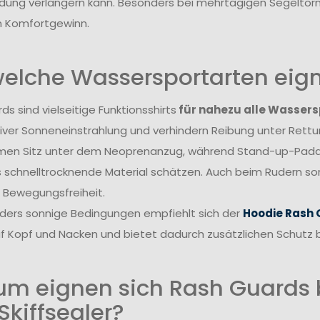
idung verlängern kann. Besonders bei mehrtägigen Segeltörn
n Komfortgewinn.
welche Wassersportarten eig
s sind vielseitige Funktionsshirts
für nahezu alle Wassers
siver Sonneneinstrahlung und verhindern Reibung unter Rett
en Sitz unter dem Neoprenanzug, während Stand-up-Paddle
 schnelltrocknende Material schätzen. Auch beim Rudern s
Bewegungsfreiheit.
ders sonnige Bedingungen empfiehlt sich der
Hoodie Rash
f Kopf und Nacken und bietet dadurch zusätzlichen Schutz
m eignen sich Rash Guards b
Skiffsegler?