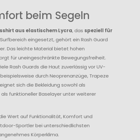
mfort beim Segeln
sshirt aus elastischem Lycra
, das
speziell für
 Surfbereich eingesetzt, gehört ein Rash Guard
r. Das leichte Material bietet hohen
orgt für uneingeschränkte Bewegungsfreiheit.
le Rash Guards die Haut zuverlässig vor UV-
ie beispielsweise durch Neoprenanzüge, Trapeze
gnet sich die Bekleidung sowohl als
ls funktioneller Baselayer unter weiterer
die Wert auf Funktionalität, Komfort und
tdoor-Sportler bei unterschiedlichsten
 angenehmes Körperklima.