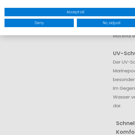
Risiko fü
Gerade be
Accept all
intensive
Deny
No, adjust
zuverläss
Material 
UV-Schu
Der UV-Sc
Marinepo
besonders
Im Gegen
Wasser ve
dar.
Schnel
Komfo