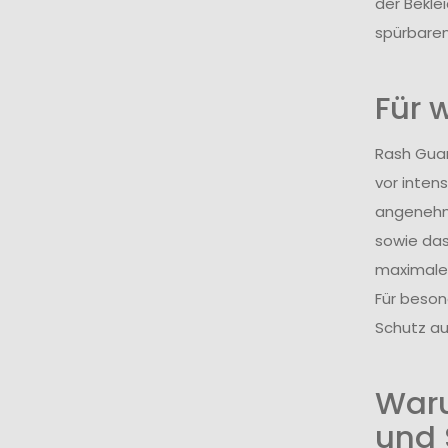
der Bekle
spürbare
Für 
Rash Guard
vor inten
angenehm
sowie das
maximale 
Für beson
Schutz au
Waru
und 