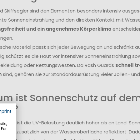
nd Skiffsegler sind den Elementen besonders intensiv ausges
e Sonneneinstrahlung und den direkten Kontakt mit Wasse
sfreiheit und ein angenehmes Körperklima
entscheiden
ungen.
ische Material passt sich jeder Bewegung an und schränkt a
tig schützt es die Haut vor intensiver Sonneneinstrahlung so
ekleidung oder Rettungswesten. Da Rash Guards
schnell 
n
sind, gehören sie zur Standardausrüstung vieler Jollen- und 
m ist Sonnenschutz auf de
tig?
mprint
asser ist die UV-Belastung deutlich höher als an Land. Sonne
ite,
 For
erden zusätzlich von der Wasseroberfläche reflektiert. Dadu