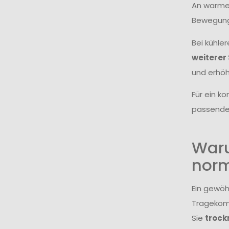
An warme
Bewegungs
Bei kühle
weiterer
und erhöh
Für ein k
passend
Waru
norm
Ein gewöh
Tragekomf
Sie
trock