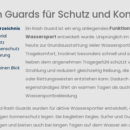
 Guards für Schutz und Ko
Ein Rash Guard ist ein eng anliegendes
Funktion
rzeichnis
rial
Wassersport
entwickelt wurde. Ursprünglich im
atz
heute zur Grundausstattung vieler Wassersportle
enschutz
Tragekomfort, trocknet besonders schnell und s
hrung
Neben dem angenehmen Tragegefühl schützt vie
einen Blick
Strahlung und reduziert gleichzeitig Reibung, d
oder Rettungswesten entstehen kann. Dadurch ei
eigenständiges Shirt an warmen Tagen als auch a
Wassersportbekleidung.
l Rash Guards wurden für aktive Wassersportler entwickelt, 
igen Sonnenschutz legen. Sie begleiten Segler, Surfer und Ou
en und bieten auch bei langen Tagen auf dem Wasser ein