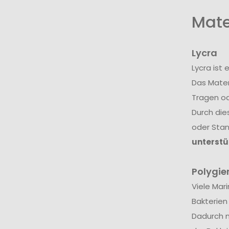
Mate
Lycra
Lycra ist
Das Mater
Tragen od
Durch die
oder Sta
unterstü
Polygie
Viele Mar
Bakterien
Dadurch m