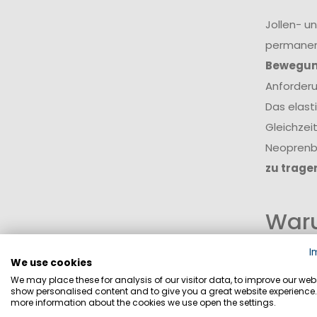
Jollen- u
permanent
Bewegung
Anforder
Das elast
Gleichzei
Neoprenb
zu trage
Waru
wich
I
We use cookies
Auf dem W
We may place these for analysis of our visitor data, to improve our webs
show personalised content and to give you a great website experience.
sondern w
more information about the cookies we use open the settings.