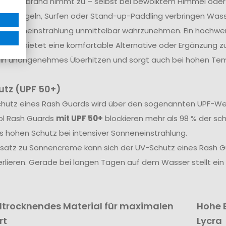
r Sonnenbrand nimmt zu – selbst bei bewölktem Himmel oder e
im Segeln, Surfen oder Stand-up-Paddling verbringen Wasser
 Sonneneinstrahlung unmittelbar wahrzunehmen. Ein hochwer
ig und bietet eine komfortable Alternative oder Ergänzung z
ein unangenehmes Überhitzen und sorgt auch bei hohen Te
tz (UPF 50+)
hutz eines Rash Guards wird über den sogenannten UPF-Wert
ol Rash Guards
mit UPF 50+
blockieren mehr als 98 % der sc
 hohen Schutz bei intensiver Sonneneinstrahlung.
satz zu Sonnencreme kann sich der UV-Schutz eines Rash 
rlieren. Gerade bei langen Tagen auf dem Wasser stellt ein
ltrocknendes Material für maximalen
Hohe 
rt
Lycra