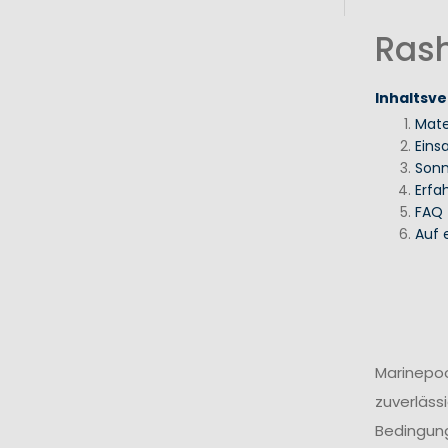
Rash
Inhaltsve
Mate
Eins
Sonn
Erfa
FAQ
Auf 
Marinepoo
zuverläss
Bedingung