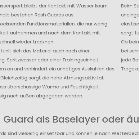
ssersport bleibt der Kontakt mit Wasser kaum
Beim Se
shalb bestehen Rash Guards aus
uneing
rocknenden Funktionsmaterialien, die nur wenig
elastis
gkeit aufnehmen und nach dem Kontakt mit
sorgt f
chnell wieder trocknen.
Ob beim
fühlt sich das Material auch nach einer
bei sch
g, Spritzwasser oder einer Trainingseinheit
jede B
m an und verhindert ein unnötiges Auskühlen des
Trageko
 Gleichzeitig sorgt die hohe Atmungsaktivität
ass überschüssige Wärme und Feuchtigkeit
ssig nach außen abgegeben werden.
 Guard als Baselayer oder äu
ds sind vielseitig einsetzbar und können je nach Wetterbe