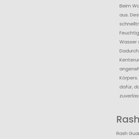
Beim Wa
aus. De
schnellt
Feuchti
Wasser s
Dadurch 
Kenterun
angeneh
Körpers.
dafür, d
zuverlä
Rash
Rash Guar