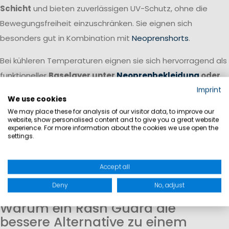
Schicht
und bieten zuverlässigen UV-Schutz, ohne die
Bewegungsfreiheit einzuschränken. Sie eignen sich
besonders gut in Kombination mit
Neoprenshorts
.
Bei kühleren Temperaturen eignen sie sich hervorragend als
funktioneller
Baselayer unter
Neoprenbekleidung
oder
weiterer Segelbekleidung
. Sie transportieren Feuchtigkeit
Imprint
We use cookies
von der Haut weg, sorgen für ein angenehmes Körperklima
We may place these for analysis of our visitor data, to improve our
und erhöhen gleichzeitig den Tragekomfort unter enger
website, show personalised content and to give you a great website
experience. For more information about the cookies we use open the
anliegender Bekleidung.
settings.
Für ein komplettes Bekleidungssystem empfehlen wir Ihnen
Accept all
dazu noch
Neoprenschuhe
, eine
Schwimmweste
so wie
Deny
No, adjust
passende
wasserdichte Taschen
.
Warum ein Rash Guard die
bessere Alternative zu einem