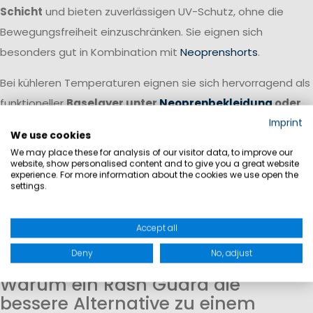
Schicht
und bieten zuverlässigen UV-Schutz, ohne die
Bewegungsfreiheit einzuschränken. Sie eignen sich
besonders gut in Kombination mit
Neoprenshorts
.
Bei kühleren Temperaturen eignen sie sich hervorragend als
funktioneller
Baselayer unter
Neoprenbekleidung
oder
weiterer Segelbekleidung
. Sie transportieren Feuchtigkeit
Imprint
We use cookies
von der Haut weg, sorgen für ein angenehmes Körperklima
We may place these for analysis of our visitor data, to improve our
und erhöhen gleichzeitig den Tragekomfort unter enger
website, show personalised content and to give you a great website
experience. For more information about the cookies we use open the
anliegender Bekleidung.
settings.
Für ein komplettes Bekleidungssystem empfehlen wir Ihnen
Accept all
dazu noch
Neoprenschuhe
, eine
Schwimmweste
so wie
Deny
No, adjust
passende
wasserdichte Taschen
.
Warum ein Rash Guard die
bessere Alternative zu einem