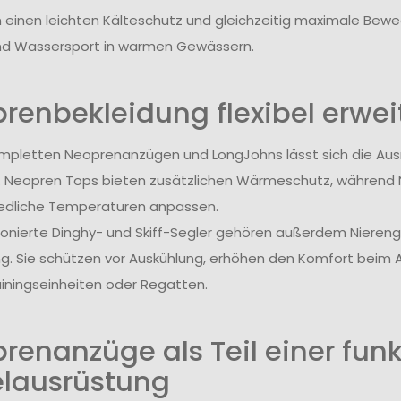
n einen leichten Kälteschutz und gleichzeitig maximale Bewegu
und Wassersport in warmen Gewässern.
renbekleidung flexibel erwei
pletten Neoprenanzügen und LongJohns lässt sich die Au
 Neopren Tops bieten zusätzlichen Wärmeschutz, während
edliche Temperaturen anpassen.
ionierte Dinghy- und Skiff-Segler gehören außerdem Nierengur
g. Sie schützen vor Auskühlung, erhöhen den Komfort beim 
ainingseinheiten oder Regatten.
renanzüge als Teil einer fun
lausrüstung