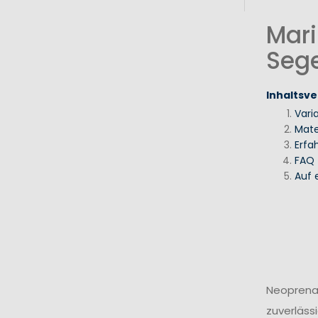
Mari
Seg
Inhaltsve
Vari
Mate
Erfa
FAQ
Auf 
Neoprenan
zuverläss