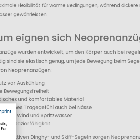
ximale Flexibilität für warme Bedingungen, während dicke
sser gewährleisten.
m eignen sich Neoprenanzüg
nzüge wurden entwickelt, um den Körper auch bei rege
tig sind sie elastisch genug, um jede Bewegung beim Seg
 von Neoprenanzügen:
utz vor Auskühlung
e Bewegungsfreiheit
tisches und komfortables Material
enehmes Tragegefühl auch bei Nässe
mprint
tz vor Wind und Spritzwasser
 Strapazierfähigkeit
ite,
 For
eim aktiven Dinghy- und Skiff-Segeln sorgen Neoprenanz