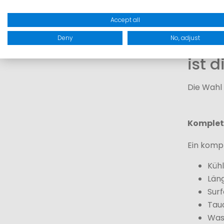
Wasserkon
Accept all
Deny
No, adjust
Neop
ist d
Die Wahl
Komplet
Ein komp
Küh
Län
Sur
Tau
Was