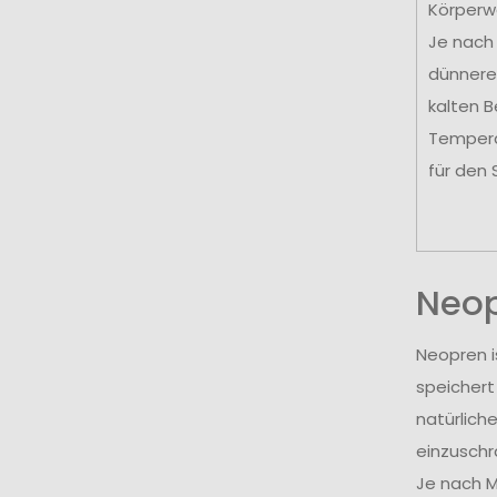
Körperw
Je nach
dünnere 
kalten B
Temperat
für den
Neo
Neopren i
speichert
natürlich
einzuschr
Je nach M