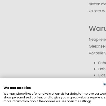
bieten ma
kaltem Wa
Waru
Neoprena
Gleichzei
Vorteile
Sch
Hoh
Elas
Ang
I
Schu
We use cookies
Hohe
We may place these for analysis of our visitor data, to improve our webs
show personalised content and to give you a great website experience.
more information about the cookies we use open the settings.
Gerade b