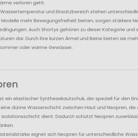
ärme verloren geht.
 Wassertemperatur und Einsatzbereich stehen unterschiedli
Modelle mehr Bewegungsfreiheit bieten, sorgen stärkere Ne
edingungen. Auch Shortys gehören zu dieser Kategorie und st
uren dar. Durch ihre kurzen Ärmel und Beine bieten sie me
 Sommer oder warme Gewässer.
pren
st ein elastischer Synthesekautschuk, der speziell für den E
 eine dünne Wasserschicht zwischen Haut und Neopren, die 
e Isolationsschicht dient. Dadurch schützt Neopren zuverläss
änken.
aterialstärke eignet sich Neopren für unterschiedliche Was