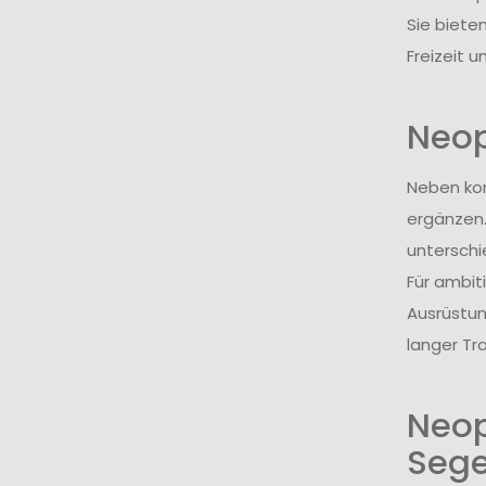
Sie biete
Freizeit 
Neop
Neben kom
ergänzen.
unterschi
Für ambit
Ausrüstun
langer Tr
Neop
Sege