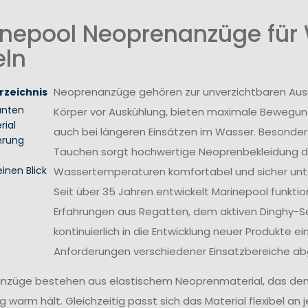
nepool Neoprenanzüge für
eln
Neoprenanzüge gehören zur unverzichtbaren Ausrü
rzeichnis
anten
Körper vor Auskühlung, bieten maximale Bewegungs
rial
auch bei längeren Einsätzen im Wasser. Besonders
hrung
Tauchen sorgt hochwertige Neoprenbekleidung da
einen Blick
Wassertemperaturen komfortabel und sicher unt
Seit über 35 Jahren entwickelt Marinepool funktio
Erfahrungen aus Regatten, dem aktiven Dinghy-S
kontinuierlich in die Entwicklung neuer Produkte 
Anforderungen verschiedener Einsatzbereiche ab
züge bestehen aus elastischem Neoprenmaterial, das den K
ig warm hält. Gleichzeitig passt sich das Material flexibel a