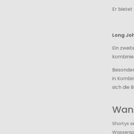
Er biete
Long Joh
Ein zweit
kombinie
Besonders
in Kombi
sich die
Wann
Shortys s
Wassersp