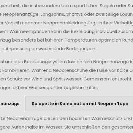
freiheit, die insbesondere beim sportlichen Segeln oder Surf
 Neoprenanzüge, LongJohns, Shortys oder zweiteilige Lösun
rer Vorteil moderner Neoprenbekleidung liegt in ihrer Vielse
hem Wärmeempfinden kann die Bekleidung individuell zusa
zug besonders bei kühleren Temperaturen optimalen Rundu
ible Anpassung an wechselnde Bedingungen.
ollständiges Bekleidungssystem lassen sich Neoprenanzüge
 kombinieren. Während Neoprenschuhe die Füße vor Kälte un
hen Schutz vor Wind und Spritzwasser. Gemeinsam entsteht e
ngen aktiver Wassersportler abgestimmt ist.
enanzüge
Salopette in Kombination mit Neopren Tops
te Neoprenanzüge bieten den höchsten Wärmeschutz und e
ngere Aufenthalte im Wasser. Sie umschließen den gesamten