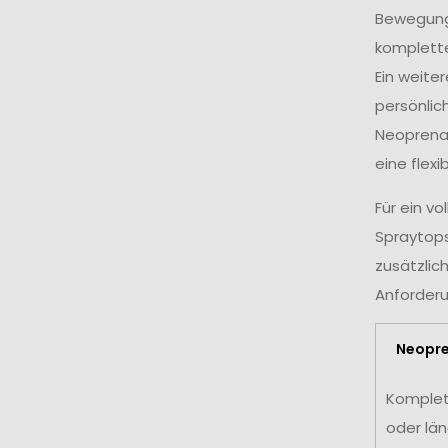
Bewegungs
komplette
Ein weite
persönlic
Neoprenan
eine flex
Für ein v
Spraytops
zusätzlic
Anforderu
Neopr
Komplet
oder lä