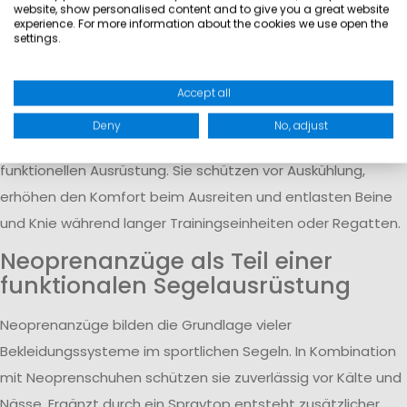
website, show personalised content and to give you a great website
sich die Ausrüstung durch verschiedene Neopren Add-ons
experience. For more information about the cookies we use open the
ergänzen. Neopren Tops bieten zusätzlichen Wärmeschutz,
settings.
während Neoprenhosen oder Bermudas die Bekleidung an
unterschiedliche Temperaturen anpassen.
Accept all
Für ambitionierte Dinghy- und Skiff-Segler gehören
Deny
No, adjust
außerdem Nierengurte, Hiking Pants und Hiking Pads zur
funktionellen Ausrüstung. Sie schützen vor Auskühlung,
erhöhen den Komfort beim Ausreiten und entlasten Beine
und Knie während langer Trainingseinheiten oder Regatten.
Neoprenanzüge als Teil einer
funktionalen Segelausrüstung
Neoprenanzüge bilden die Grundlage vieler
Bekleidungssysteme im sportlichen Segeln. In Kombination
mit Neoprenschuhen schützen sie zuverlässig vor Kälte und
Nässe. Ergänzt durch ein Spraytop entsteht zusätzlicher