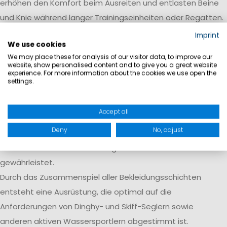
erhöhen den Komfort beim Ausreiten und entlasten Beine
und Knie während langer Trainingseinheiten oder Regatten.
Neoprenanzüge als Teil einer
Imprint
We use cookies
funktionalen Segelausrüstung
We may place these for analysis of our visitor data, to improve our
website, show personalised content and to give you a great website
Neoprenanzüge bilden die Grundlage vieler
experience. For more information about the cookies we use open the
settings.
Bekleidungssysteme im sportlichen Segeln. In Kombination
mit Neoprenschuhen schützen sie zuverlässig vor Kälte und
Accept all
Nässe. Ergänzt durch ein Spraytop entsteht zusätzlicher
Deny
No, adjust
Schutz vor Wind und Spritzwasser, während eine passende
Schwimmweste die notwendige Sicherheit auf dem Wasser
gewährleistet.
Durch das Zusammenspiel aller Bekleidungsschichten
entsteht eine Ausrüstung, die optimal auf die
Anforderungen von Dinghy- und Skiff-Seglern sowie
anderen aktiven Wassersportlern abgestimmt ist.