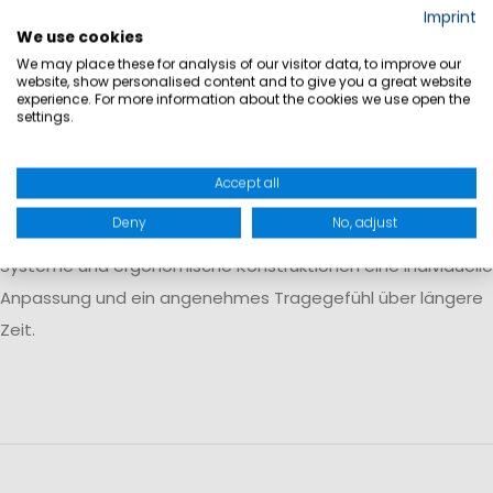
Imprint
Funktionalität, während komplexere Systeme zusätzlichen
We use cookies
Halt und Unterstützung bei intensiver Nutzung bieten.
We may place these for analysis of our visitor data, to improve our
website, show personalised content and to give you a great website
Materialien und Tragekomfort
experience. For more information about the cookies we use open the
settings.
Moderne Trapeze bestehen häufig aus strapazierfähigen
Materialien wie Polyester mit zusätzlichen Verstärkungen
Accept all
aus Nylon. Diese sorgen für Langlebigkeit und Stabilität auch
Deny
No, adjust
bei hoher Belastung. Gleichzeitig ermöglichen verstellbare
Systeme und ergonomische Konstruktionen eine individuelle
Anpassung und ein angenehmes Tragegefühl über längere
Zeit.