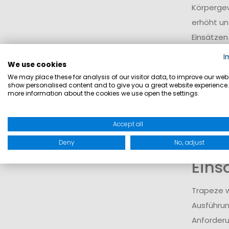
Körpergew
erhöht un
Einsätzen
I
Funk
We use cookies
We may place these for analysis of our visitor data, to improve our webs
show personalised content and to give you a great website experience.
Ein Trape
more information about the cookies we use open the settings.
Verstellb
Modell ko
Accept all
und Stabil
Deny
No, adjust
Eins
Trapeze w
Ausführun
Anforderu