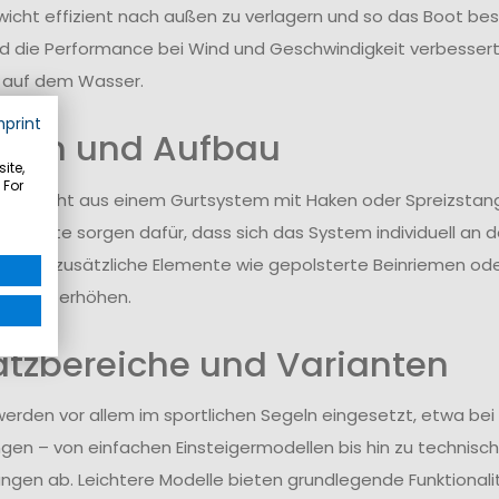
icht effizient nach außen zu verlagern und so das Boot bess
d die Performance bei Wind und Geschwindigkeit verbessert. 
 auf dem Wasser.
mprint
tion und Aufbau
ite,
 For
z besteht aus einem Gurtsystem mit Haken oder Spreizstan
are Gurte sorgen dafür, dass sich das System individuell an d
mmen zusätzliche Elemente wie gepolsterte Beinriemen oder
ität zu erhöhen.
atzbereiche und Varianten
erden vor allem im sportlichen Segeln eingesetzt, etwa bei
gen – von einfachen Einsteigermodellen bis hin zu technis
ngen ab. Leichtere Modelle bieten grundlegende Funktional