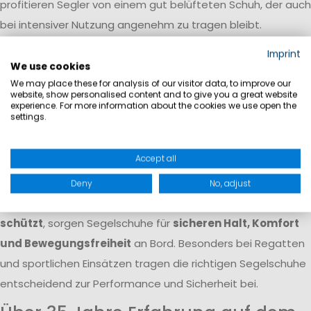
profitieren Segler von einem gut belüfteten Schuh, der auch
bei intensiver Nutzung angenehm zu tragen bleibt.
Segelschuhe als Teil eines
Imprint
We use cookies
vollständigen Bekleidungssystems
We may place these for analysis of our visitor data, to improve our
website, show personalised content and to give you a great website
Ein hochwertiger Segelschuh ist ein wichtiger Bestandteil
experience. For more information about the cookies we use open the
settings.
einer funktionalen Segelausrüstung. In Kombination mit
Segeljacke
,
Segelhose
und
Rettungsweste
entsteht ein
Accept all
Bekleidungssystem, das optimal auf die Anforderungen auf
dem Wasser abgestimmt ist.
Deny
No, adjust
Während die Bekleidung
vor Wind, Regen und Gischt
schützt
, sorgen Segelschuhe für
sicheren Halt, Komfort
und Bewegungsfreiheit
an Bord. Besonders bei Regatten
und sportlichen Einsätzen tragen die richtigen Segelschuhe
entscheidend zur Performance und Sicherheit bei.