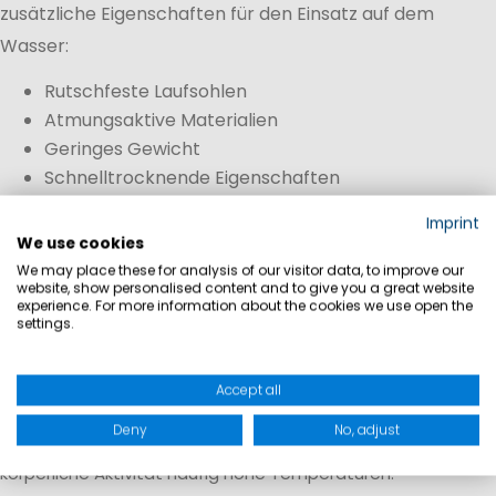
zusätzliche Eigenschaften für den Einsatz auf dem
Wasser:
Rutschfeste Laufsohlen
Atmungsaktive Materialien
Geringes Gewicht
Schnelltrocknende Eigenschaften
Hoher Tragekomfort
Imprint
Gute Dämpfung bei langen Einsätzen
We use cookies
We may place these for analysis of our visitor data, to improve our
Dadurch eignen sich Tec Sneaker besonders für
website, show personalised content and to give you a great website
experience. For more information about the cookies we use open the
Regattasegler, Kielbootcrews und Yachtpersonal, die
settings.
während des Tages viele Stunden an Bord verbringen.
Atmungaktivität
Accept all
Deny
No, adjust
Beim Segeln entstehen durch Bewegung, Sonne und
körperliche Aktivität häufig hohe Temperaturen.