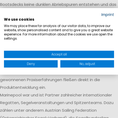
Bootsdecks keine dunklen Abriebspuren entstehen und das
Deck geschont wird.
Imprint
We use cookies
Über 35 Jahre Erfahrung auf dem
We may place these for analysis of our visitor data, to improve our
Wasser
website, show personalised content and to give you a great website
experience. For more information about the cookies we use open the
settings.
Marinepool entwickelt seit 1991 funktionale Segelbekleidung
nach dem Prinzip „Von Seglern für Segler“. Die Marke wurde
Accept all
von aktiven Seglern gegründet und arbeitet bis heute eng
Deny
No, adjust
mit Segelvereinen, Nationalteams, Wettkampfverbänden
und Seenotrettungsorganisationen zusammen. Die daraus
gewonnenen Praxiserfahrungen fließen direkt in die
Produktentwicklung ein.
Marinepool war und ist Partner zahlreicher internationaler
Regatten, Segelveranstaltungen und Spitzenteams. Dazu
zählen unter anderem Austrian Sailing Federation
(Österreichischer Segel-Verband), die Segelbundesliga