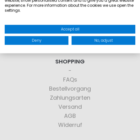
website, show personalised content and to give you a great website
experience. For more information about the cookies we use open the
settings.
Sie haben Fragen?
Wir haben die Antworten!
Accept all
Deny
No, adjust
> KONTAKT
SHOPPING
FAQs
Bestellvorgang
Zahlungsarten
Versand
AGB
Widerruf