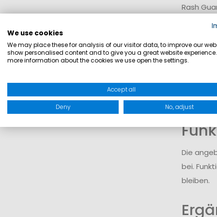
Rash Guar
können. D
I
We use cookies
Offs
We may place these for analysis of our visitor data, to improve our webs
show personalised content and to give you a great website experience.
more information about the cookies we use open the settings.
Für unter
zur Verfü
Accept all
wechselnd
Deny
No, adjust
Funk
Die ange
bei. Funk
bleiben.
Ergä