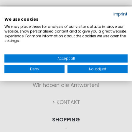
Imprint
We use cookies
We may place these for analysis of our visitor data, to improve our
website, show personalised content and to give you a great website
experience. For more information about the cookies we use open the
settings.
KONTAKT
Accept all
Deny
No, adjust
Sie haben Fragen?
Wir haben die Antworten!
> KONTAKT
SHOPPING