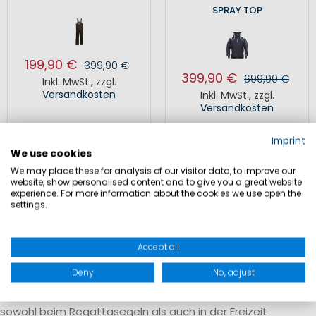
SPRAY TOP
199,90 €
399,90 €
399,90 €
699,90 €
Inkl. MwSt.
,
zzgl.
Versandkosten
Inkl. MwSt.
,
zzgl.
Versandkosten
Imprint
We use cookies
We may place these for analysis of our visitor data, to improve our
website, show personalised content and to give you a great website
experience. For more information about the cookies we use open the
settings.
Vielfältige Segelbekleidung im Sale
Accept all
Im Sale-Sortiment finden sich zahlreiche Artikel aus
verschiedenen Bereichen der Segelbekleidung. Dazu zählen
Deny
No, adjust
Neopren, Rash Guards sowie winddichte Accessoires, die
sowohl beim Regattasegeln als auch in der Freizeit