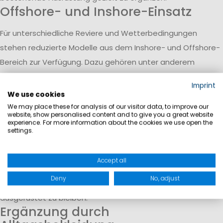
Offshore- und Inshore-Einsatz
Für unterschiedliche Reviere und Wetterbedingungen
stehen reduzierte Modelle aus dem Inshore- und Offshore-
Bereich zur Verfügung. Dazu gehören unter anderem
Segelhosen und Jacken mit wasser- und winddichten
Imprint
Eigenschaften, die auf wechselnde Bedingungen ausgelegt
We use cookies
sind.
We may place these for analysis of our visitor data, to improve our
website, show personalised content and to give you a great website
Funktion und Wetterschutz
experience. For more information about the cookies we use open the
settings.
Die angebotenen Produkte unterstützen den Schutz vor
Wind und Nässe und tragen zu einem angenehmen
Accept all
Tragegefühl bei. Funktionale Materialien helfen dabei, auch
Deny
No, adjust
bei längeren Aufenthalten auf dem Wasser komfortabel
ausgerüstet zu bleiben.
Ergänzung durch