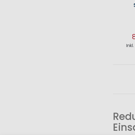
Inkl
I
Redu
Eins