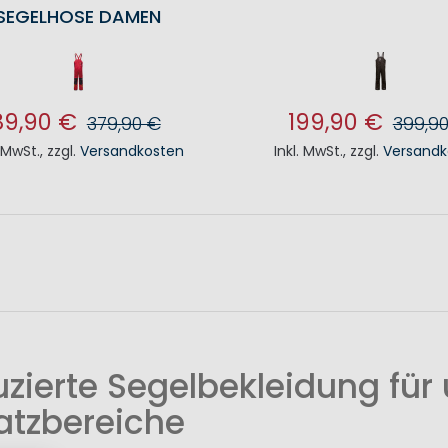
SEGELHOSE DAMEN
89,90 €
199,90 €
379,90 €
399,9
. MwSt.
,
zzgl.
Versandkosten
Inkl. MwSt.
,
zzgl.
Versandk
N DEN WARENKORB
IN DEN WAREN
zierte Segelbekleidung für 
atzbereiche