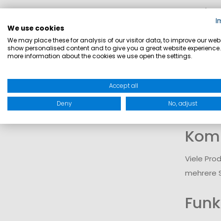
Im Sale-B
I
zu funkti
We use cookies
einzelne 
We may place these for analysis of our visitor data, to improve our webs
show personalised content and to give you a great website experience.
more information about the cookies we use open the settings.
Ausw
Accept all
Das Sorti
Deny
No, adjust
Neben ein
Komb
Viele Pro
mehrere S
Funk