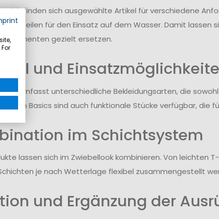
ereich finden sich ausgewählte Artikel für verschiedene Anfo
mprint
onalen Teilen für den Einsatz auf dem Wasser. Damit lassen s
Komponenten gezielt ersetzen.
ite,
 For
ahl und Einsatzmöglichkeit
ment umfasst unterschiedliche Bekleidungsarten, die sowoh
fachen Basics sind auch funktionale Stücke verfügbar, die f
ination im Schichtsystem
dukte lassen sich im Zwiebellook kombinieren. Von leichten T
chichten je nach Wetterlage flexibel zusammengestellt w
tion und Ergänzung der Ausr