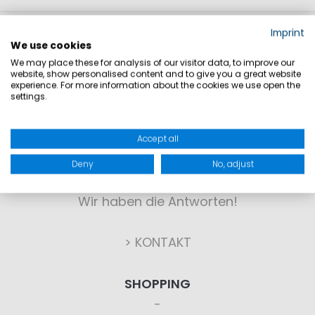
Imprint
We use cookies
We may place these for analysis of our visitor data, to improve our
website, show personalised content and to give you a great website
experience. For more information about the cookies we use open the
settings.
KONTAKT
Accept all
Deny
No, adjust
Sie haben Fragen?
Wir haben die Antworten!
> KONTAKT
SHOPPING