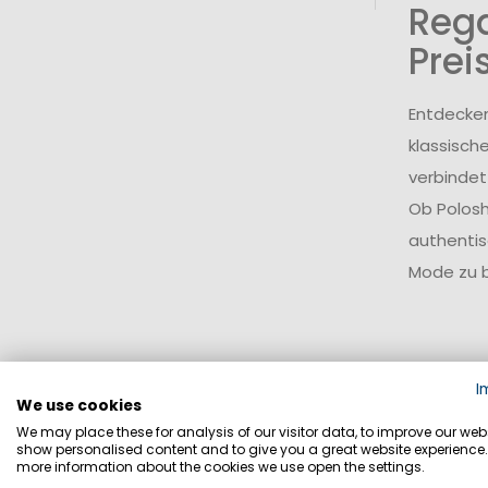
Rega
Prei
Entdecken
klassisch
verbindet
Ob Polosh
authentis
Mode zu 
I
We use cookies
We may place these for analysis of our visitor data, to improve our webs
show personalised content and to give you a great website experience.
more information about the cookies we use open the settings.