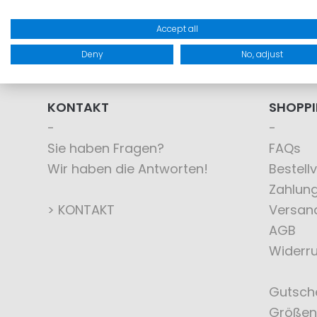
Accept all
Deny
No, adjust
KONTAKT
SHOPP
Sie haben Fragen?
FAQs
Wir haben die Antworten!
Bestell
Zahlun
> KONTAKT
Versan
AGB
Widerru
Gutsch
Größen