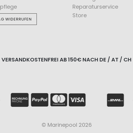
pflege
Reparaturservice
Store
AG WIDERRUFEN
VERSANDKOSTENFREI AB 150€ NACH DE / AT / CH
© Marinepool 2026