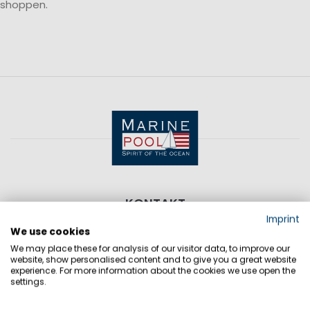
shoppen.
KONTAKT
Imprint
We use cookies
Sie haben Fragen?
We may place these for analysis of our visitor data, to improve our
website, show personalised content and to give you a great website
Wir haben die Antworten!
experience. For more information about the cookies we use open the
settings.
> KONTAKT