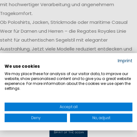
mit hochwertiger Verarbeitung und angenehmem
Tragekomfort.
Ob Poloshirts, Jacken, Strickmode oder maritime Casual
Wear für Damen und Herren – die Regates Royales Linie
steht für authentischen Segelstil mit eleganter
Ausstrahlung. Jetzt viele Modelle reduziert entdecken und
hochwertige maritime Mode zu besonderen SALE-Preisen
Imprint
shoppen.
We use cookies
We may place these for analysis of our visitor data, to improve our
website, show personalised content and to give you a great website
experience. For more information about the cookies we use open the
settings.
Accept all
Deny
No, adjust