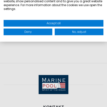
Ausrüstung
website, show personalised content and to give you a great website
experience. For more information about the cookies we use open the
settings.
Die reduzierten Artikel eignen sich, um vorhandene
Segelbekleidung gezielt zu erweitern oder einzelne Teile zu
Accept all
ersetzen. So lässt sich die Ausstattung flexibel an
unterschiedliche Bedingungen und Anforderungen
Deny
No, adjust
anpassen.
KONTAKT