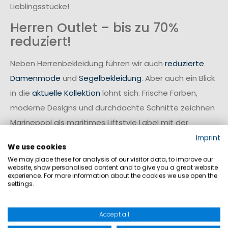
Lieblingsstücke!
Herren Outlet – bis zu 70%
reduziert!
Neben Herrenbekleidung führen wir auch
reduzierte
Damenmode
und
Segelbekleidung
. Aber auch ein Blick
in die
aktuelle Kollektion
lohnt sich. Frische Farben,
moderne Designs und durchdachte Schnitte zeichnen
Marinepool als maritimes Liftstyle Label mit der
Fashion Kollektion und der exklusiven Segelmode aus.
Imprint
We use cookies
So wird ständig in allen Bereichen an neuen
We may place these for analysis of our visitor data, to improve our
Innovationen für funktionale Bekleidung und
website, show personalised content and to give you a great website
experience. For more information about the cookies we use open the
Rettungsmittel entwickelt.
settings.
Accept all