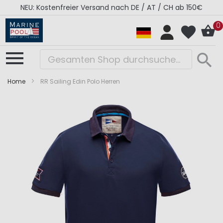
NEU: Kostenfreier Versand nach DE / AT / CH ab 150€
0
Home
RR Sailing Edin Polo Herren
Zum
Zum
Ende
Anfang
der
der
Bildergalerie
Bildergalerie
springen
springen