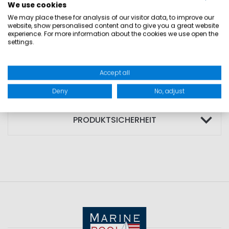
We use cookies
• lässiges Polo-Kleid
We may place these for analysis of our visitor data, to improve our
• weiche Baumwoll-Qualität
website, show personalised content and to give you a great website
experience. For more information about the cookies we use open the
• hoher Tragekomfort
settings.
• exklusives Régates Royales Branding
Accept all
GRÖSSEN
Deny
No, adjust
PRODUKTSICHERHEIT