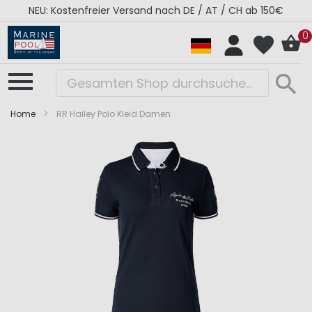
NEU: Kostenfreier Versand nach DE / AT / CH ab 150€
0
Home
RR Hailey Polo Kleid Damen
Zum
Zum
Ende
Anfang
der
der
Bildergalerie
Bildergalerie
springen
springen