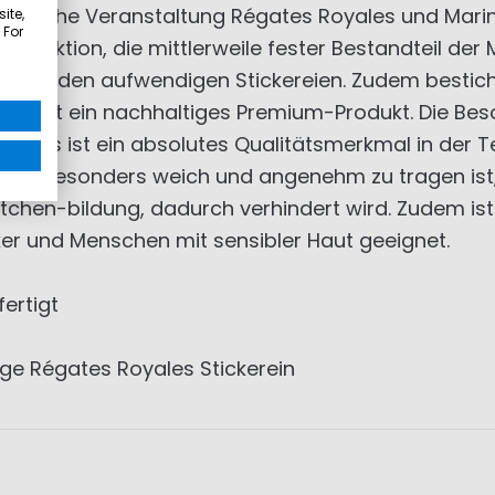
ionsreiche Veranstaltung Régates Royales und Mari
ite,
 For
kollektion, die mittlerweile fester Bestandteil der 
sign mit den aufwendigen Stickereien. Zudem besti
lle ist ein nachhaltiges Premium-Produkt. Die Be
Dieses ist ein absolutes Qualitätsmerkmal in der T
tück besonders weich und angenehm zu tragen ist, 
chen-bildung, dadurch verhindert wird. Zudem ist
iker und Menschen mit sensibler Haut geeignet.
ertigt
ge Régates Royales Stickerein