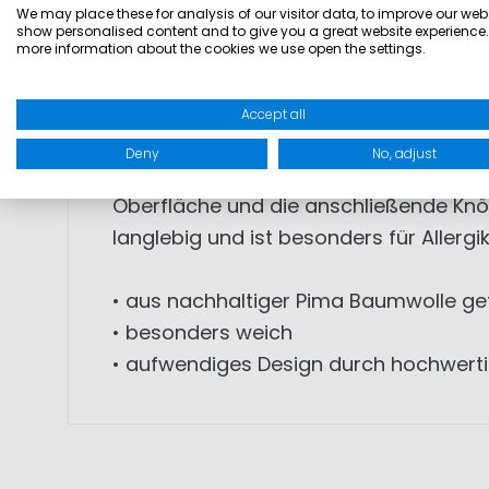
Seit Jahrzehnten verbindet die tradit
We may place these for analysis of our visitor data, to improve our webs
show personalised content and to give you a great website experience.
dafür entwickeln wir eine eigene Sonder
more information about the cookies we use open the settings.
Charakteristisch ist das spezielle De
besonderes Material. Die Pima-Baumwo
Accept all
aus der langen Stapellänge der Faser. 
Deny
No, adjust
Faser sorgen für, dass das Kleidungss
Oberfläche und die anschließende Knöt
langlebig und ist besonders für Allerg
• aus nachhaltiger Pima Baumwolle gef
• besonders weich
• aufwendiges Design durch hochwerti